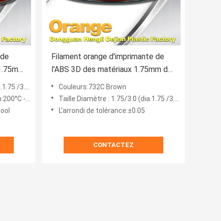
 de
Filament orange d'imprimante de
 1.75mm
l'ABS 3D des matériaux 1.75mm de
 3D
l'impression 3D en petit pain
 millimètre)
Couleurs:732C Brown
°C -250°C.
Taille:Diamètre : 1.75/3.0 (dia.1.75 /3.0 millimètre)
pool
L'arrondi de tolérance:±0.05
CONTACTEZ