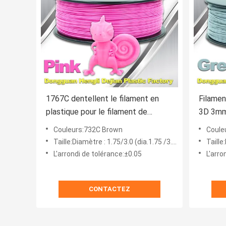
1767C dentellent le filament en
Filamen
plastique pour le filament de
3D 3mm
consommables de l'impression 3D
kilogra
Couleurs:732C Brown
Couleu
Taille:Diamètre : 1.75/3.0 (dia.1.75 /3.0 millimètre)
Taille:D
L'arrondi de tolérance:±0.05
L'arro
CONTACTEZ