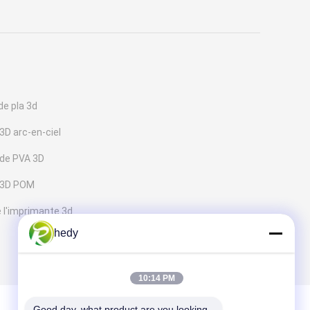
de pla 3d
3D arc-en-ciel
 de PVA 3D
e 3D POM
 l'imprimante 3d
hedy
10:14 PM
Good day, what product are you looking 