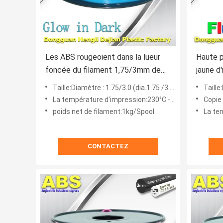
Les ABS rougeoient dans la lueur
Haute p
foncée du filament 1,75/3mm de
jaune d
l'imprimante 3d dans le filament
1kg/bo
Taille:Diamètre : 1.75/3.0 (dia.1.75 /3.0 millimètre)
Taille:D
bleu-foncé d'ABS
La température d'impression:230°C -270°C.
Copie
poids net de filament:1kg/Spool
La tem
CONTACTEZ