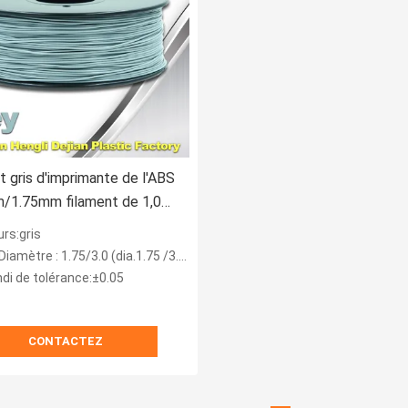
t gris d'imprimante de l'ABS
/1.75mm filament de 1,0
mmes/petit pain
rs:gris
iamètre : 1.75/3.0 (dia.1.75 /3.0 millimètre)
ndi de tolérance:±0.05
CONTACTEZ