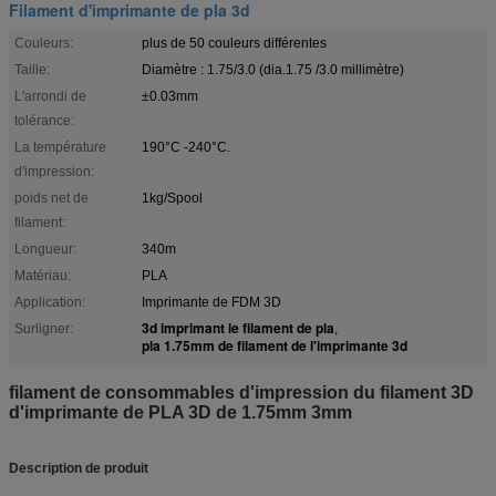
Filament d'imprimante de pla 3d
Couleurs:
plus de 50 couleurs différentes
Taille:
Diamètre : 1.75/3.0 (dia.1.75 /3.0 millimètre)
L'arrondi de
±0.03mm
tolérance:
La température
190°C -240°C.
d'impression:
poids net de
1kg/Spool
filament:
Longueur:
340m
Matériau:
PLA
Application:
Imprimante de FDM 3D
3d imprimant le filament de pla
Surligner:
,
pla 1.75mm de filament de l'imprimante 3d
filament de consommables d'impression du filament 3D
d'imprimante de PLA 3D de 1.75mm 3mm
Description de produit