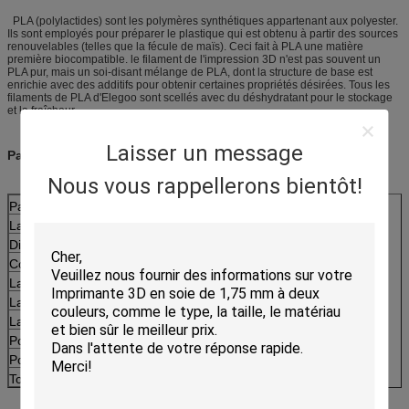
PLA (polylactides) sont les polymères synthétiques appartenant aux polyester.
Ils sont employés pour préparer le plastique qui est obtenu à partir des sources
renouvelables (telles que la fécule de maïs). Ceci fait à PLA une matière
première biocompatible. le filament de l'impression 3D n'est pas souvent un
PLA pur, mais un soi-disant mélange de PLA, dont la structure de base est
enrichie avec des additifs pour obtenir certaines propriétés désirées. Tous les
filaments de PLA d'Elegoo sont scellés avec du déshydratant pour le stockage
et la fraîcheur.
Laisser un message
Paramètre de produit
Nous vous rappellerons bientôt!
Paramètre de produit
PLA
La température d'impression
180-220℃
Diamètre
1.75mm/3.0mm
Couleur
plus de 50
La meilleure température d'impression
200℃
La température de lit de chauffage
50℃
La température de déformation thermique
80℃
Poids net
1kg
Poids brut
1.35kg
Tolérance de diamètre
±0.2mm