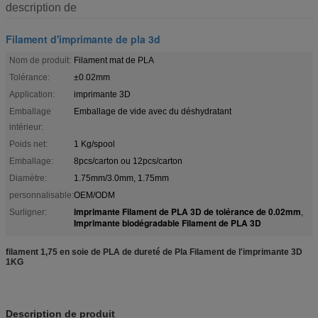
description de
Filament d'imprimante de pla 3d
Nom de produit:
Filament mat de PLA
Tolérance:
±0.02mm
Application:
imprimante 3D
Emballage
Emballage de vide avec du déshydratant
intérieur:
Poids net:
1 Kg/spool
Emballage:
8pcs/carton ou 12pcs/carton
Diamètre:
1.75mm/3.0mm, 1.75mm
personnalisable:
OEM/ODM
imprimante Filament de PLA 3D de tolérance de 0.02mm
Surligner:
,
Imprimante biodégradable Filament de PLA 3D
filament 1,75 en soie de PLA de dureté de Pla Filament de l'imprimante 3D
1KG
Description de produit