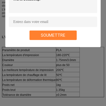
avoir des différences dans diverses villes, ainsi la meilleure température est
dissimailar avec suggérée, il est meilleure de faire des choix selon l'état réel.
L'établissement de la température juste 10℃ d'impression a pu résoudre le
problème à faible viscosité. S'il y a une impression de basse viscosité,
relativement à la température de la copie dix degrés est correct.
SOUMETTRE
L'information produit
Paramètre de produit
PLA
La température d'impression
180-220℃
Diamètre
1.75mm/3.0mm
Couleur
plus de 50
La meilleure température de impression
200℃
La température de chauffage de lit
50℃
La température de déformation thermique
80℃
Poids net
1kg
Poids brut
1.35kg
Tolérance de diamètre
±0.2mm