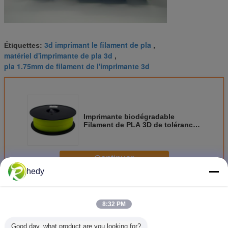
3d imprimant le filament de pla
Étiquettes:
,
matériel d'imprimante de pla 3d
,
pla 1.75mm de filament de l'imprimante 3d
Imprimante biodégradable
Filament de PLA 3D de tolérance
de 0.02mm
Continuer
hedy
Filament d'imprimante de pla 3d
Plus
8:32 PM
Good day, what product are you looking for?