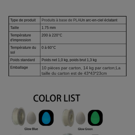
Type de produit
Produits à base de PLA
Un arc-en-ciel éclatant
Taille
1.75 mm
Température
200 à 220°C
d'impression
Température du
0 à 60°C
sol
Poids standard
Poids net 1,0 kg, poids brut 1,3 kg
Emballage
10 pièces par carton, 14 kg par carton;
La
taille du carton est de 43*43*23cm
Personnalisation:
Peut être personnalisé: 250g, 500g, 1,0KG, 2KG,
3KG,5KG
Applications:
SPrint prototypes, modèles, artisanat, statues, pots
à fleurs.